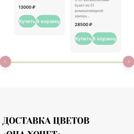
1
букет из 51
13000 ₽
ромашковидной
хризан...
Купить
В корзину
28500 ₽
Купить
В корзину
ДОСТАВКА ЦВЕТОВ