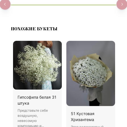
ПОХОЖИЕ БУКЕТЫ
Гипсофила белая 31
Б
штука
В
Представьте себе
Х
51 Кустовая
воздушную,
д
Хризантема
невесомую
о
композицию и...
Этот великолепный