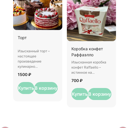
Ш
Торт
И
Коробка конфет
–
Изысканный торт –
Раффаэлло
у
настоящее
произведение
Изысканная коробка
3
кулинарно...
конфет Raffaello –
истинное на...
1500 ₽
700 ₽
Купить
В корзину
Купить
В корзину